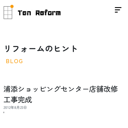
リ
フ
ォ
ー
ム
の
ヒ
ン
ト
B
L
O
G
浦添ショッピングセンター店舗改修
工事完成
2012年8月23日
'