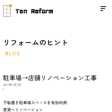
リ
フ
ォ
ー
ム
の
ヒ
ン
ト
B
L
O
G
駐車場→店舗リノベーション工事
2017年1月7日
'
下駄履き駐車場スペースを有効利用
賃貸へリノベーション