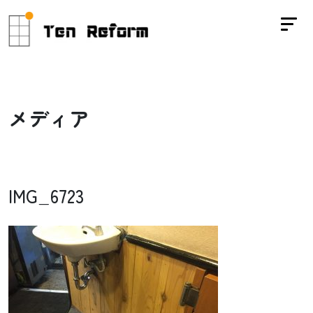
メ
デ
ィ
ア
IMG_6723