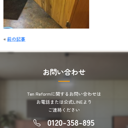
«
前の記事
お
問
い
合
わ
せ
Ten Reformに関するお問い合わせは
お電話または公式LINEより
ご連絡ください
0120-358-895