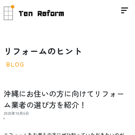
リ
フ
ォ
ー
ム
の
ヒ
ン
ト
B
L
O
G
沖縄にお住いの方に向けてリフォー
ム業者の選び方を紹介！
2020年10月6日
'
リフォームをお考えの方にぜひ知っていただきたいのが、