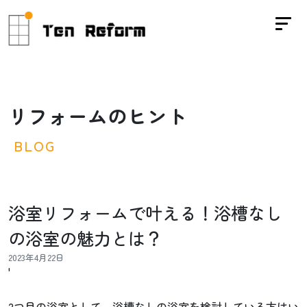
リ
フ
ォ
ー
ム
の
ヒ
ン
ト
B
L
O
G
浴室リフォームで叶える！浴槽なし
の浴室の魅力とは？
2023年4月22日
'
2つ目の浴室として、浴槽なしの浴室を検討している方はい