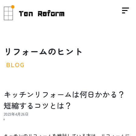
リ
フ
ォ
ー
ム
の
ヒ
ン
ト
B
L
O
G
キッチンリフォームは何日かかる？
短縮するコツとは？
2023年4月26日
'
キッチンのリフォームを検討している方は、リフォームに