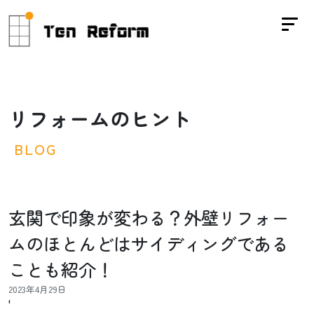
リ
フ
ォ
ー
ム
の
ヒ
ン
ト
B
L
O
G
玄関で印象が変わる？外壁リフォー
ムのほとんどはサイディングである
ことも紹介！
2023年4月29日
'