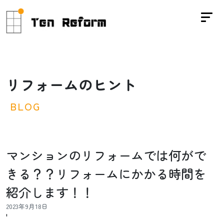
リ
フ
ォ
ー
ム
の
ヒ
ン
ト
B
L
O
G
マンションのリフォームでは何がで
きる？？リフォームにかかる時間を
紹介します！！
2023年9月18日
'