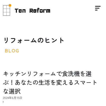
リ
フ
ォ
ー
ム
の
ヒ
ン
ト
B
L
O
G
キッチンリフォームで食洗機を選
ぶ！あなたの生活を変えるスマート
な選択
2024年6月15日
'