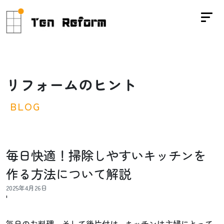
リ
フ
ォ
ー
ム
の
ヒ
ン
ト
B
L
O
G
毎日快適！掃除しやすいキッチンを
作る方法について解説
2025年4月26日
'
毎日のお料理、そして後片付け…キッチンは主婦にとって