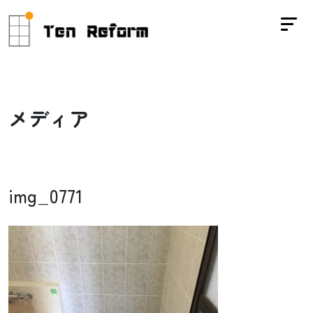
メ
デ
ィ
ア
img_0771