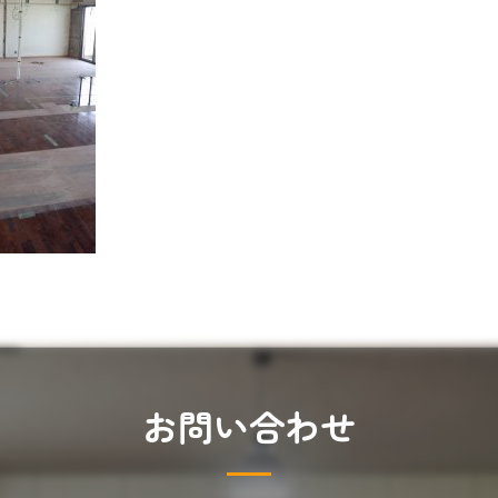
お
問
い
合
わ
せ