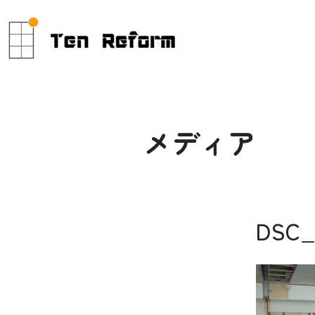
メ
デ
ィ
ア
DSC_