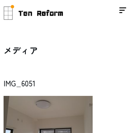
メ
デ
ィ
ア
IMG_6051