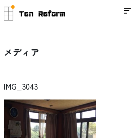
メ
デ
ィ
ア
IMG_3043