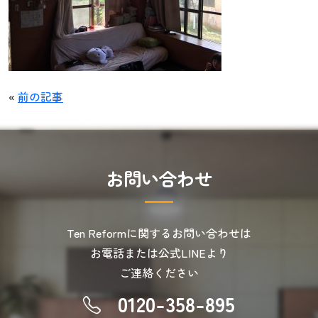
«
前の記事
お
問
い
合
わ
せ
Ten Reformに関するお問い合わせは
お電話または公式LINEより
ご連絡ください
0120-358-895