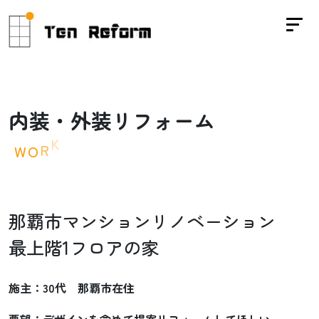
内
装
・
外
装
リ
フ
ォ
ー
ム
W
O
R
K
S
那覇市マンションリノベーション
最上階1フロアの家
施主：30代 那覇市在住
要望：デザインを含めて提案リフォームしてほしい