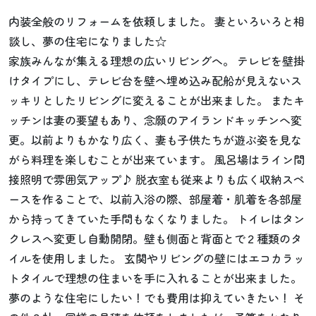
内装全般のリフォームを依頼しました。 妻といろいろと相
談し、夢の住宅になりました☆
家族みんなが集える理想の広いリビングへ。 テレビを壁掛
けタイプにし、テレビ台を壁へ埋め込み配船が見えないス
ッキリとしたリビングに変えることが出来ました。 またキ
ッチンは妻の要望もあり、念願のアイランドキッチンへ変
更。以前よりもかなり広く、妻も子供たちが遊ぶ姿を見な
がら料理を楽しむことが出来ています。 風呂場はライン間
接照明で雰囲気アップ♪ 脱衣室も従来よりも広く収納スペ
ースを作ることで、以前入浴の際、部屋着・肌着を各部屋
から持ってきていた手間もなくなりました。 トイレはタン
クレスへ変更し自動開閉。壁も側面と背面とで２種類のタ
イルを使用しました。 玄関やリビングの壁にはエコカラッ
トタイルで理想の住まいを手に入れることが出来ました。
夢のような住宅にしたい！でも費用は抑えていきたい！ そ