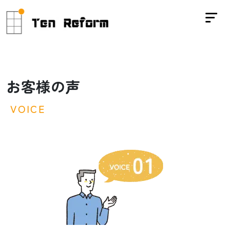
お
客
様
の
声
V
O
I
C
E