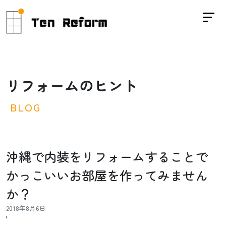
リ
フ
ォ
ー
ム
の
ヒ
ン
ト
B
L
O
G
沖縄で内装をリフォームすることで
かっこいいお部屋を作ってみません
か？
2018年8月6日
'