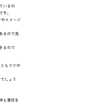
ているの
です。
アやイメージ
あるので見
きるので
こともコツの
いでしょう
時も責任を