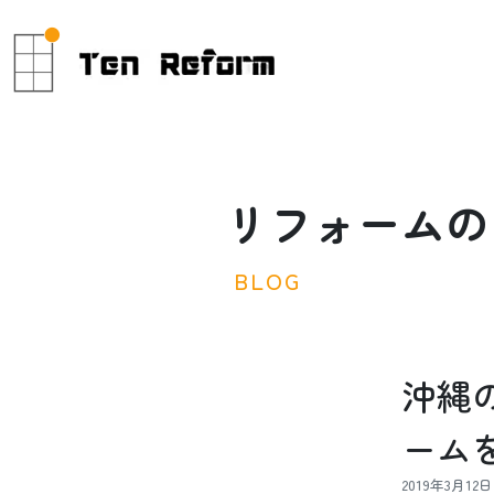
リ
フ
ォ
ー
ム
の
B
L
O
G
沖縄
ーム
2019年3月12日