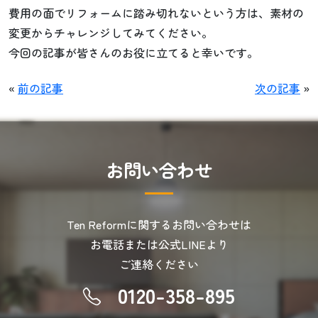
費用の面でリフォームに踏み切れないという方は、素材の
変更からチャレンジしてみてください。
今回の記事が皆さんのお役に立てると幸いです。
«
前の記事
次の記事
»
お
問
い
合
わ
せ
Ten Reformに関するお問い合わせは
お電話または公式LINEより
ご連絡ください
0120-358-895