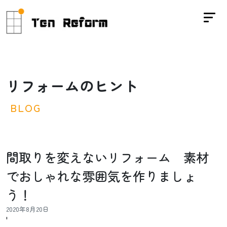
リ
フ
ォ
ー
ム
の
ヒ
ン
ト
B
L
O
G
間取りを変えないリフォーム 素材
でおしゃれな雰囲気を作りましょ
う！
2020年8月20日
'