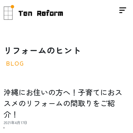
リ
フ
ォ
ー
ム
の
ヒ
ン
ト
B
L
O
G
沖縄にお住いの方へ！子育てにおス
スメのリフォームの間取りをご紹
介！
2021年4月17日
'