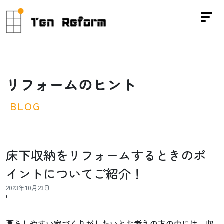
リ
フ
ォ
ー
ム
の
ヒ
ン
ト
B
L
O
G
床下収納をリフォームするときのポ
イントについてご紹介！
2023年10月23日
'
暮らしやすい家づくりがしたいとお考えの方の中には、収