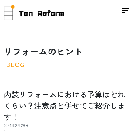
リ
フ
ォ
ー
ム
の
ヒ
ン
ト
B
L
O
G
内装リフォームにおける予算はどれ
くらい？注意点と併せてご紹介しま
す！
2024年2月29日
'