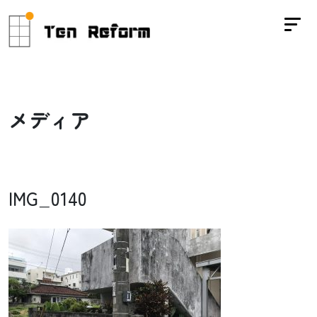
メ
デ
ィ
ア
IMG_0140