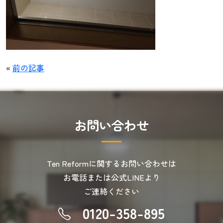
«
前の記事
お
問
い
合
わ
せ
Ten Reformに関するお問い合わせは
お電話または公式LINEより
ご連絡ください
0120-358-895