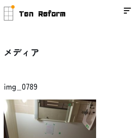
メ
デ
ィ
ア
img_0789