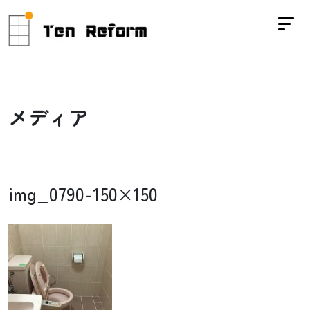
メ
デ
ィ
ア
img_0790-150×150