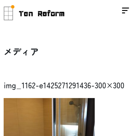
メ
デ
ィ
ア
img_1162-e1425271291436-300×300