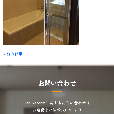
«
前の記事
お
問
い
合
わ
せ
Ten Reformに関するお問い合わせは
お電話または公式LINEより