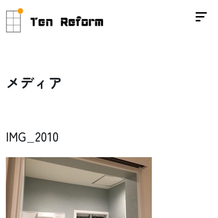
メ
デ
ィ
ア
IMG_2010