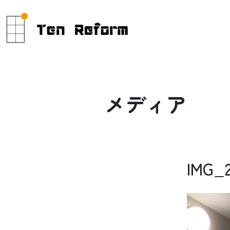
メ
デ
ィ
ア
IMG_2