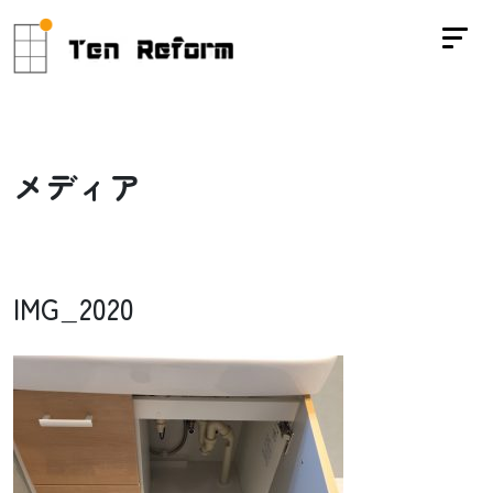
メ
デ
ィ
ア
IMG_2020