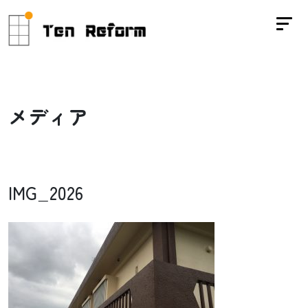
メ
デ
ィ
ア
IMG_2026