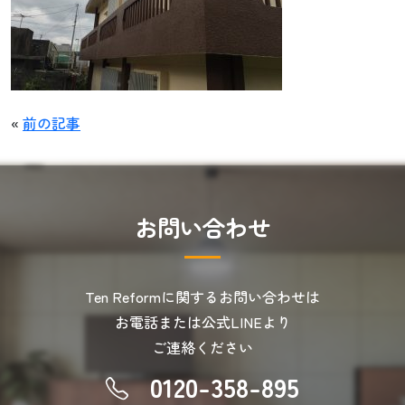
«
前の記事
お
問
い
合
わ
せ
Ten Reformに関するお問い合わせは
お電話または公式LINEより
ご連絡ください
0120-358-895