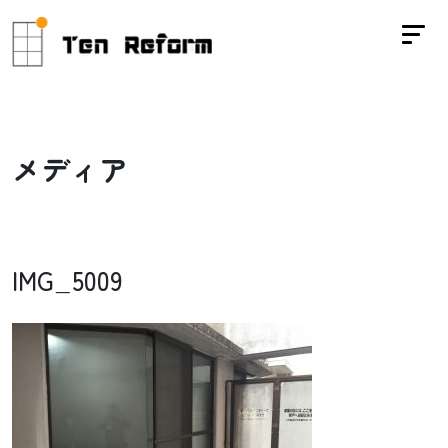
メ
デ
ィ
ア
IMG_5009