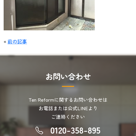
«
前の記事
お
問
い
合
わ
せ
Ten Reformに関するお問い合わせは
お電話または公式LINEより
ご連絡ください
0120-358-895