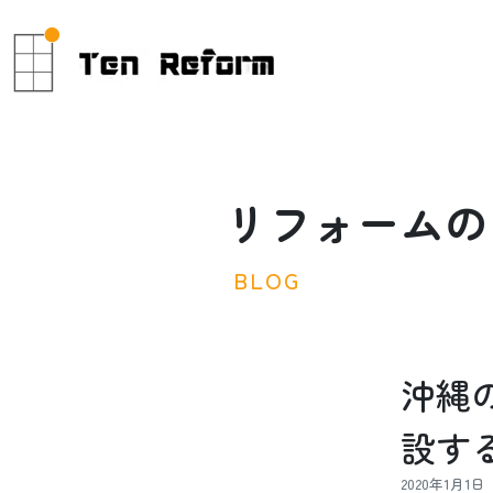
リ
フ
ォ
ー
ム
の
B
L
O
G
沖縄
設す
2020年1月1日