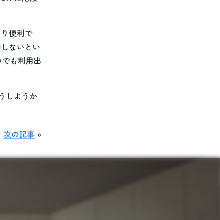
なり便利で
動しないとい
つでも利用出
うしようか
次の記事
»