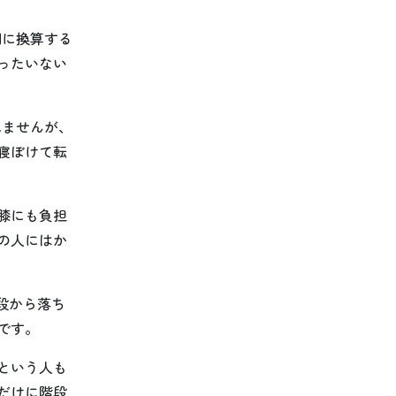
間に換算する
ったいない
れませんが、
寝ぼけて転
膝にも負担
の人にはか
段から落ち
です。
という人も
だけに階段