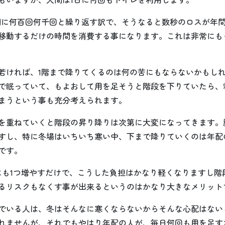
間に何百回何千回と繰り返す訳で、そうなると数秒のロスが年
移動するだけの時間を消費する事になります。これは非常にも
若ければ、1階まで降りてくるのは何の苦にもならないかもし
で眠っていて、もよおして用を足そうと階段を下りていたら、
まうという事も充分考えられます。
を重ねていくと階段の昇り降りは次第に大変になってきます。
すし、特に冬場はいちいち寒い中、下まで降りていくのは年配
です。
にも1つ増やすだけで、こうした負担はかなり軽くなりますし階
るリスクもなくす事が出来るというのはかなり大きなメリット
でいる人は、冬はそんなに寒くならないからそんな心配はない
れませんが、それでもやはり年配の人が、毎日何回も用を足す