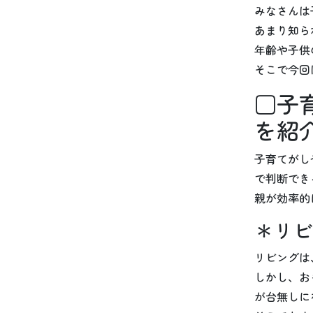
みなさんは
あまり知ら
年齢や子供
そこで今回
□子
を紹
子育てがし
で判断でき
親が効率的
＊リビ
リビングは
しかし、お
が台無しに