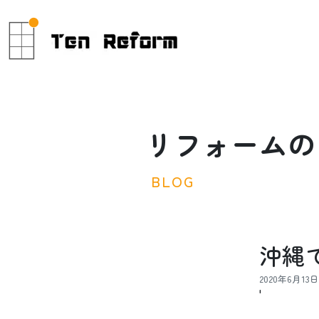
リ
フ
ォ
ー
ム
の
B
L
O
G
沖縄
2020年6月13日
'