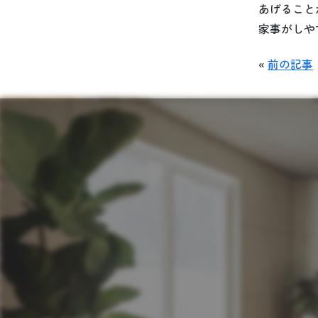
あげること
家事がしや
«
前の記事