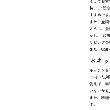
そこでおす
特に、1段
すすめです
また、空間
さらに、畳
かし、1段
リビングの
また、家事
＊キッ
キッチンを
に向いた対
例えば、料
いないかを
また、料理
す。