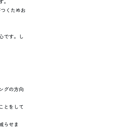
す。
がつくためお
心です。し
ングの方向
ことをして
減らせま