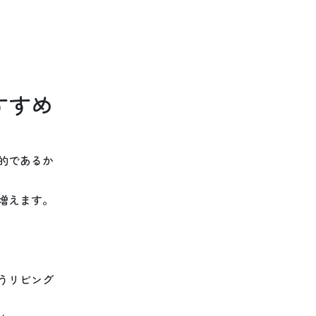
すすめ
的であるか
増えます。
うリビング